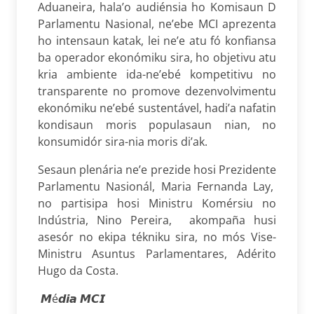
Aduaneira, hala’o audiénsia ho Komisaun D
Parlamentu Nasional, ne’ebe MCI aprezenta
ho intensaun katak, lei ne’e atu fó konfiansa
ba operador ekonómiku sira, ho objetivu atu
kria ambiente ida-ne’ebé kompetitivu no
transparente no promove dezenvolvimentu
ekonómiku ne’ebé sustentável, hadi’a nafatin
kondisaun moris populasaun nian, no
konsumidór sira-nia moris di’ak.
Sesaun plenária ne’e prezide hosi Prezidente
Parlamentu Nasionál, Maria Fernanda Lay,
no partisipa hosi Ministru Komérsiu no
Indústria, Nino Pereira, akompaña husi
asesór no ekipa tékniku sira, no mós Vise-
Ministru Asuntus Parlamentares, Adérito
Hugo da Costa.
𝙈
é
𝙙𝙞𝙖
𝙈𝘾𝙄