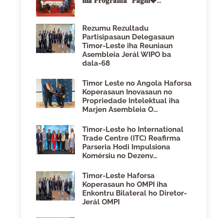
𝐢𝐡𝐚 𝐏𝐫𝐨𝐠𝐫𝐚𝐦𝐚 "𝐏𝐚́𝐠𝐢𝐧�...
Rezumu Rezultadu
Partisipasaun Delegasaun
Timor-Leste iha Reuniaun
Asembleia Jerál WIPO ba
dala-68
Timor Leste no Angola Haforsa
Koperasaun Inovasaun no
Propriedade Intelektual iha
Marjen Asembleia O...
Timor-Leste ho International
Trade Centre (ITC) Reafirma
Parseria Hodi Impulsiona
Komérsiu no Dezenv...
Timor-Leste Haforsa
Koperasaun ho OMPI iha
Enkontru Bilateral ho Diretor-
Jerál OMPI