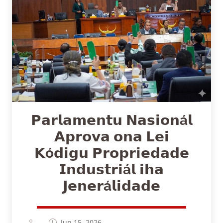
𝗣𝗮𝗿𝗹𝗮𝗺𝗲𝗻𝘁𝘂 𝗡𝗮𝘀𝗶𝗼𝗻á𝗹
𝗔𝗽𝗿𝗼𝘃𝗮 𝗼𝗻𝗮 𝗟𝗲𝗶
𝗞ó𝗱𝗶𝗴𝘂 𝗣𝗿𝗼𝗽𝗿𝗶𝗲𝗱𝗮𝗱𝗲
𝗜𝗻𝗱𝘂𝘀𝘁𝗿𝗶á𝗹 𝗶𝗵𝗮
𝗝𝗲𝗻𝗲𝗿á𝗹𝗶𝗱𝗮𝗱𝗲
Jun 15, 2026