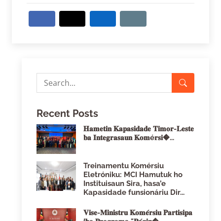
Recent Posts
𝐇𝐚𝐦𝐞𝐭𝐢𝐧 𝐊𝐚𝐩𝐚𝐬𝐢𝐝𝐚𝐝𝐞 𝐓𝐢𝐦𝐨𝐫-𝐋𝐞𝐬𝐭𝐞
𝐛𝐚 𝐈𝐧𝐭𝐞𝐠𝐫𝐚𝐬𝐚𝐮𝐧 𝐊𝐨𝐦é𝐫𝐬𝐢�...
Treinamentu Komérsiu
Eletróniku: MCI Hamutuk ho
Instituisaun Sira, hasa’e
Kapasidade funsionáriu Dir...
𝐕𝐢𝐬𝐞-𝐌𝐢𝐧𝐢𝐬𝐭𝐫𝐮 𝐊𝐨𝐦𝐞́𝐫𝐬𝐢𝐮 𝐏𝐚𝐫𝐭𝐢𝐬𝐢𝐩𝐚