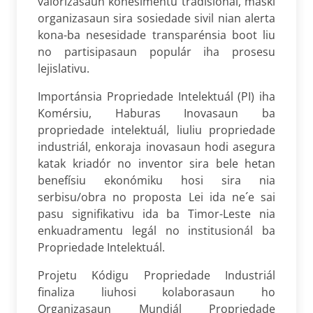
valorizasaun koñesimentu tradisionál, maski
organizasaun sira sosiedade sivil nian alerta
kona-ba nesesidade transparénsia boot liu
no partisipasaun populár iha prosesu
lejislativu.
Importánsia Propriedade Intelektuál (PI) iha
Komérsiu, Haburas Inovasaun ba
propriedade intelektuál, liuliu propriedade
industriál, enkoraja inovasaun hodi asegura
katak kriadór no inventor sira bele hetan
benefísiu ekonómiku hosi sira nia
serbisu/obra no proposta Lei ida ne´e sai
pasu signifikativu ida ba Timor-Leste nia
enkuadramentu legál no institusionál ba
Propriedade Intelektuál.
Projetu Kódigu Propriedade Industriál
finaliza liuhosi kolaborasaun ho
Organizasaun Mundiál Propriedade