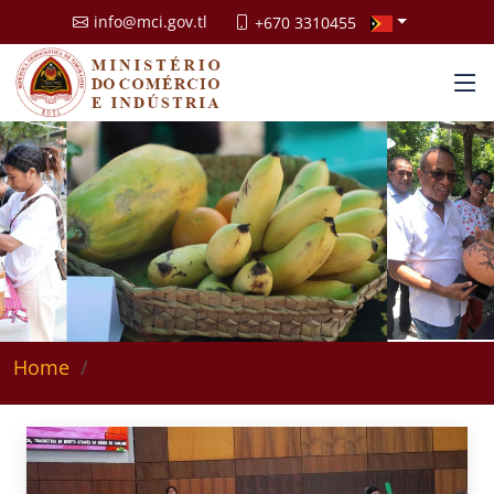
info@mci.gov.tl
+670 3310455
Home