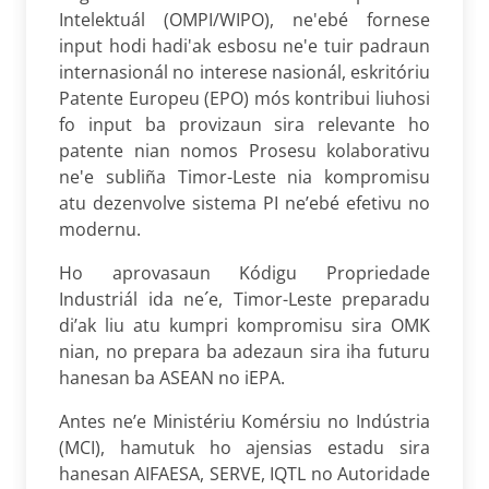
Intelektuál (OMPI/WIPO), ne'ebé fornese
input hodi hadi'ak esbosu ne'e tuir padraun
internasionál no interese nasionál, eskritóriu
Patente Europeu (EPO) mós kontribui liuhosi
fo input ba provizaun sira relevante ho
patente nian nomos Prosesu kolaborativu
ne'e subliña Timor-Leste nia kompromisu
atu dezenvolve sistema PI ne’ebé efetivu no
modernu.
Ho aprovasaun Kódigu Propriedade
Industriál ida ne´e, Timor-Leste preparadu
di’ak liu atu kumpri kompromisu sira OMK
nian, no prepara ba adezaun sira iha futuru
hanesan ba ASEAN no iEPA.
Antes ne’e Ministériu Komérsiu no Indústria
(MCI), hamutuk ho ajensias estadu sira
hanesan AIFAESA, SERVE, IQTL no Autoridade