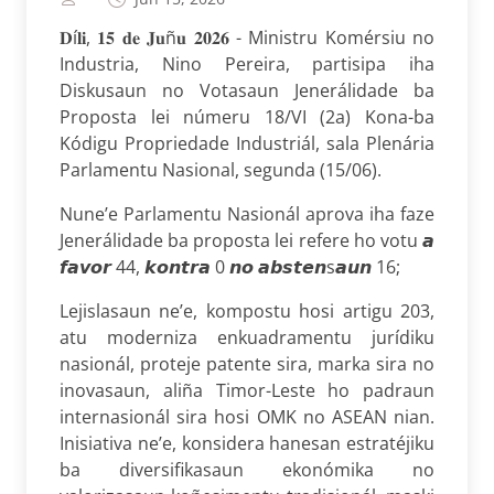
𝐃í
𝐥𝐢
,
𝟏𝟓
𝐝𝐞
𝐉𝐮
ñ
𝐮
𝟐𝟎𝟐𝟔 - Ministru Komérsiu no
Industria, Nino Pereira, partisipa iha
Diskusaun no Votasaun Jenerálidade ba
Proposta lei númeru 18/VI (2a) Kona-ba
Kódigu Propriedade Industriál, sala Plenária
Parlamentu Nasional, segunda (15/06).
Nune’e Parlamentu Nasionál aprova iha faze
Jenerálidade ba proposta lei refere ho votu 𝙖
𝙛𝙖𝙫𝙤𝙧
44,
𝙠𝙤𝙣𝙩𝙧𝙖
0
𝙣𝙤
𝙖𝙗𝙨𝙩𝙚𝙣s𝙖𝙪𝙣 16;
Lejislasaun ne’e, kompostu hosi artigu 203,
atu moderniza enkuadramentu jurídiku
nasionál, proteje patente sira, marka sira no
inovasaun, aliña Timor-Leste ho padraun
internasionál sira hosi OMK no ASEAN nian.
Inisiativa ne’e, konsidera hanesan estratéjiku
ba diversifikasaun ekonómika no