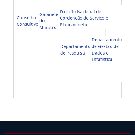
Direção Nacional de
Gabinete
Conselho
Cordenção de Serviço e
Direç
do
Consultivo
Planeamneto
Ministro
Depa
Departamento
de
Departamento
de Gestão de
Conta
de Pesquisa
Dados e
e Ver
Estatística