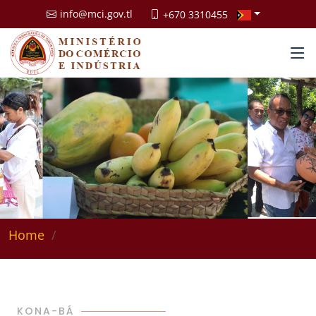
info@mci.gov.tl
+670 3310455
Home
KONA-BÁ