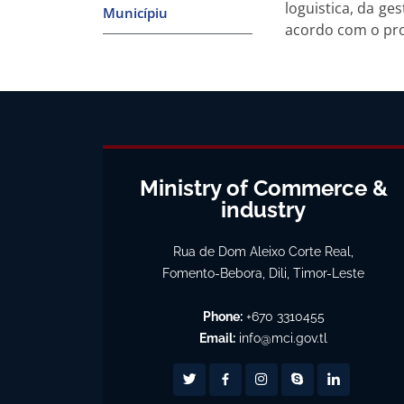
loguistica, da ge
Municípiu
acordo com o pro
Ministry of Commerce &
industry
Rua de Dom Aleixo Corte Real,
Fomento-Bebora, Dili, Timor-Leste
Phone:
+670 3310455
Email:
info@mci.gov.tl