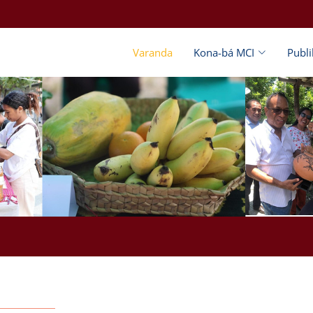
Varanda
Kona-bá MCI
Publ