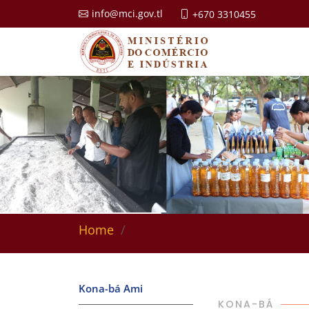
info@mci.gov.tl
+670 3310455
Home
Kona-bá Ami
KONA-BÁ