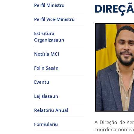
DIREÇ
Perfíl Ministru
Perfíl Vice-Ministru
Estrutura
Organizasaun
Notísia MCI
Folin Sasán
Eventu
Lejislasaun
Relatóriu Anuál
A Direção de ser
Formuláriu
coordena nomead