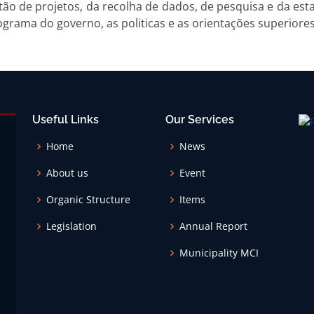
stão de projetos, da recolha de dados, de pesquisa e da es
grama do governo, as politicas e as orientações superiores
Useful Links
Our Services
Home
News
About us
Event
Organic Structure
Items
Legislation
Annual Report
Municipality MCI