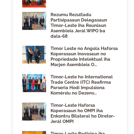
Rezumu Rezultadu
Partisipasaun Delegasaun
Timor-Leste iha Reuniaun
Asembleia Jerál WIPO ba
dala-68
Timor Leste no Angola Haforsa
Koperasaun Inovasaun no
Propriedade Intelektual iha
Marjen Asembleia O...
Timor-Leste ho International
Trade Centre (ITC) Reafirma
Parseria Hodi Impulsiona
Komérsiu no Dezenv...
Timor-Leste Haforsa
Koperasaun ho OMPI iha
Enkontru Bilateral ho Diretor-
Jerál OMPI
Timor-Leste Partisipa iha