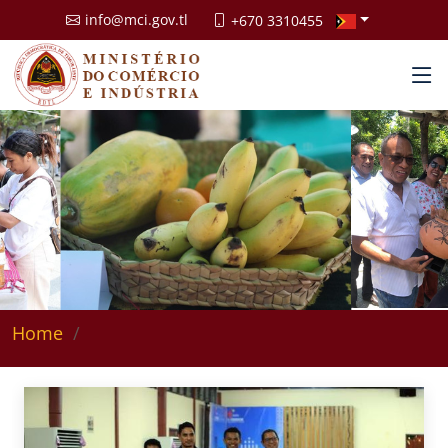
info@mci.gov.tl
+670 3310455
Home