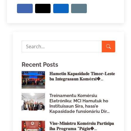
Recent Posts
𝐇𝐚𝐦𝐞𝐭𝐢𝐧 𝐊𝐚𝐩𝐚𝐬𝐢𝐝𝐚𝐝𝐞 𝐓𝐢𝐦𝐨𝐫-𝐋𝐞𝐬𝐭𝐞
𝐛𝐚 𝐈𝐧𝐭𝐞𝐠𝐫𝐚𝐬𝐚𝐮𝐧 𝐊𝐨𝐦é𝐫𝐬𝐢�...
Treinamentu Komérsiu
Eletróniku: MCI Hamutuk ho
Instituisaun Sira, hasa’e
Kapasidade funsionáriu Dir...
𝐕𝐢𝐬𝐞-𝐌𝐢𝐧𝐢𝐬𝐭𝐫𝐮 𝐊𝐨𝐦𝐞́𝐫𝐬𝐢𝐮 𝐏𝐚𝐫𝐭𝐢𝐬𝐢𝐩𝐚
𝐢𝐡𝐚 𝐏𝐫𝐨𝐠𝐫𝐚𝐦𝐚 "𝐏𝐚́𝐠𝐢𝐧�...